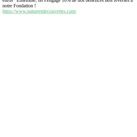
euros* Ensemble, on s'engage 10% de nos bénéfices nets reversés à
notre Fondation !
https://www.natureetdecouvertes.com/