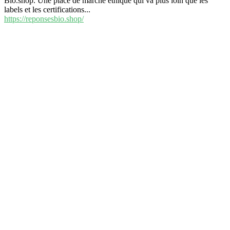
Bio.shop. Une place de marché éthique qui va plus loin que les
labels et les certifications...
https://reponsesbio.shop/